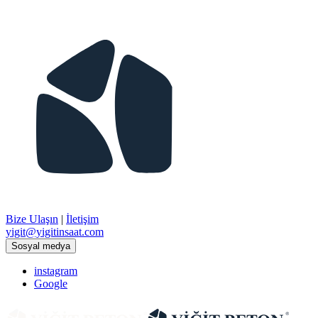
Bize Ulaşın
|
İletişim
​yigit@yigitinsaat.com
Sosyal medya
instagram
Google