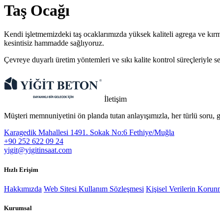
Taş Ocağı
Kendi işletmemizdeki taş ocaklarımızda yüksek kaliteli agrega ve kırm
kesintisiz hammadde sağlıyoruz.
Çevreye duyarlı üretim yöntemleri ve sıkı kalite kontrol süreçleriyle 
İletişim
Müşteri memnuniyetini ön planda tutan anlayışımızla, her türlü soru, g
Karagedik Mahallesi 1491. Sokak No:6 Fethiye/Muğla
+90 252 622 09 24
​yigit@yigitinsaat.com
Hızlı Erişim
Hakkımızda
Web Sitesi Kullanım Sözleşmesi
Kişisel Verilerin Koru
Kurumsal