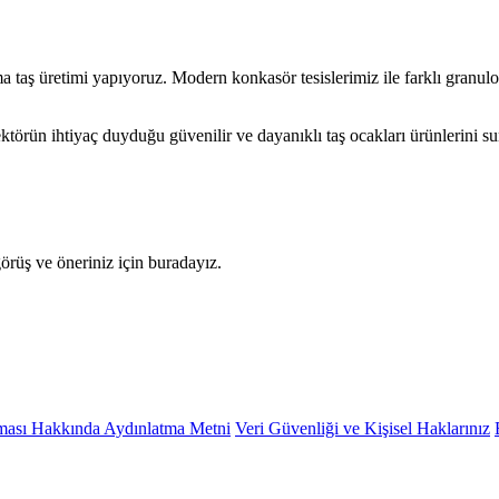
a taş üretimi yapıyoruz. Modern konkasör tesislerimiz ile farklı granul
sektörün ihtiyaç duyduğu güvenilir ve dayanıklı taş ocakları ürünlerini s
örüş ve öneriniz için buradayız.
nması Hakkında Aydınlatma Metni
Veri Güvenliği ve Kişisel Haklarınız