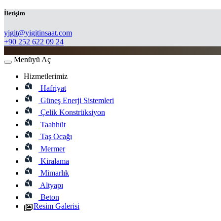
İletişim
​yigit@yigitinsaat.com
+90 252 622 09 24
Menüyü Aç
Hizmetlerimiz
Hafriyat
Güneş Enerji Sistemleri
Çelik Konstrüksiyon
Taahhüt
Taş Ocağı
Mermer
Kiralama
Mimarlık
Altyapı
Beton
Resim Galerisi