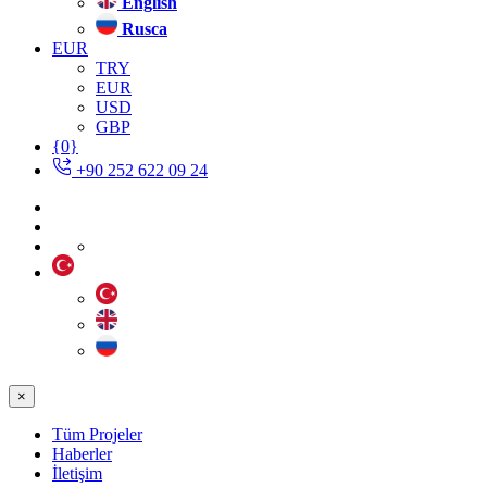
English
Rusca
EUR
TRY
EUR
USD
GBP
{0}
+90 252 622 09 24
×
Tüm Projeler
Haberler
İletişim