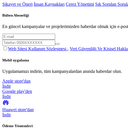
Şikayet ve Öneri
İnsan Kaynakları
Çerez Yönetimi
Sık Sorulan Sorul
Bülten Aboneliği
En güncel kampanyalar ve projelerimizden haberdar olmak için e-posta
Web Sitesi Kullanım Sözleşmesi
,
Veri Güvenliği Ve Kişisel Hakla
Mobil uygulama
Uygulamamızı indirin, tüm kampanyalardan anında haberdar olun.
Apple store'dan
İndir
Google play'den
İndir
Huawei store'dan
İndir
Ödeme Yöntemleri