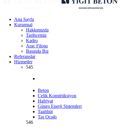
Ana Sayfa
Kurumsal
Hakkımızda
Tarihçemiz
Kadro
Araç Filosu
Basında Biz
Referanslar
Hizmetler
545
Beton
Çelik Konstrüksiyon
Hafriyat
Güneş Enerji Sistemleri
Taahhüt
Taş Ocağı
546