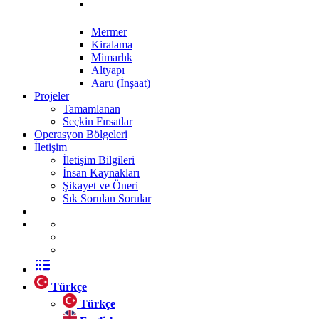
Mermer
Kiralama
Mimarlık
Altyapı
Aaru (İnşaat)
Projeler
Tamamlanan
Seçkin Fırsatlar
Operasyon Bölgeleri
İletişim
İletişim Bilgileri
İnsan Kaynakları
Şikayet ve Öneri
Sık Sorulan Sorular
Türkçe
Türkçe