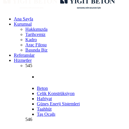
Ana Sayfa
Kurumsal
Hakkımızda
Tarihçemiz
Kadro
Araç Filosu
Basında Biz
Referanslar
Hizmetler
545
Beton
Çelik Konstrüksiyon
Hafriyat
Güneş Enerji Sistemleri
Taahhüt
Taş Ocağı
546