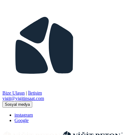
Bize Ulaşın
|
İletişim
​yigit@yigitinsaat.com
Sosyal medya
instagram
Google