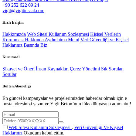
+90 252 622 09 24
​yigit@yigitinsaat.com
Hızlı Erişim
Hakkımızda
Web Sitesi Kullanım Sözleşmesi
Kişisel Verilerin
Korunması Hakkında Aydınlatma Metni
Veri Güvenliği ve Kişisel
Haklarınız
Basında Biz
Kurumsal
Şikayet ve Öneri
İnsan Kaynakları
Çerez Yönetimi
Sık Sorulan
Sorular
Bülten Aboneliği
En güncel kampanyalar ve projelerimizden haberdar olmak için e-
posta adresinizi yazın ve Yigit Beton’nun lüks dünyasına adım atın!
Web Sitesi Kullanım Sözleşmesi
,
Veri Güvenliği Ve Kişisel
Haklarınız
Okudum kabul ettim..