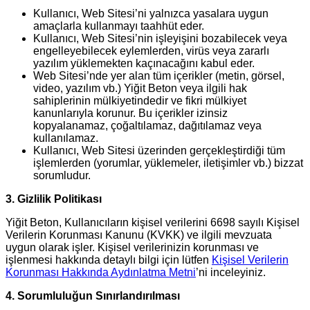
Kullanıcı, Web Sitesi’ni yalnızca yasalara uygun
amaçlarla kullanmayı taahhüt eder.
Kullanıcı, Web Sitesi’nin işleyişini bozabilecek veya
engelleyebilecek eylemlerden, virüs veya zararlı
yazılım yüklemekten kaçınacağını kabul eder.
Web Sitesi’nde yer alan tüm içerikler (metin, görsel,
video, yazılım vb.) Yiğit Beton veya ilgili hak
sahiplerinin mülkiyetindedir ve fikri mülkiyet
kanunlarıyla korunur. Bu içerikler izinsiz
kopyalanamaz, çoğaltılamaz, dağıtılamaz veya
kullanılamaz.
Kullanıcı, Web Sitesi üzerinden gerçekleştirdiği tüm
işlemlerden (yorumlar, yüklemeler, iletişimler vb.) bizzat
sorumludur.
3. Gizlilik Politikası
Yiğit Beton, Kullanıcıların kişisel verilerini 6698 sayılı Kişisel
Verilerin Korunması Kanunu (KVKK) ve ilgili mevzuata
uygun olarak işler. Kişisel verilerinizin korunması ve
işlenmesi hakkında detaylı bilgi için lütfen
Kişisel Verilerin
Korunması Hakkında Aydınlatma Metni
’ni inceleyiniz.
4. Sorumluluğun Sınırlandırılması