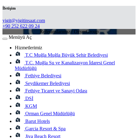
İletişim
​yigit@yigitinsaat.com
+90 252 622 09 24
Referanslarımız / OzyerGroup
Menüyü Aç
Hizmetlerimiz
T.C Muğla Muğla Büyük Şehir Belediyesi
T.C. Muğla Su ve Kanalizasyon İdaresi Genel
Müdürlüğü
Fethiye Belediyesi
Seydikemer Belediyesi
Fethiye Ticaret ve Sanayi Odası
DSİ
KGM
Orman Genel Müdürlüğü
Barut Hotels
Garcia Resort & Spa
Jiva Beach Resort