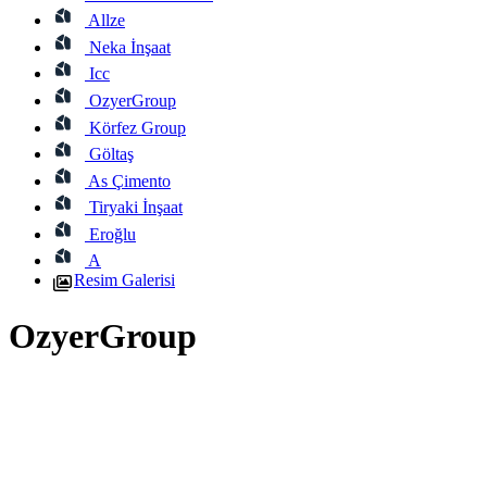
Allze
Neka İnşaat
Icc
OzyerGroup
Körfez Group
Göltaş
As Çimento
Tiryaki İnşaat
Eroğlu
A
Resim Galerisi
OzyerGroup