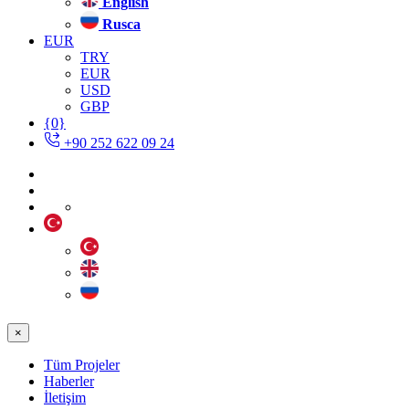
English
Rusca
EUR
TRY
EUR
USD
GBP
{0}
+90 252 622 09 24
×
Tüm Projeler
Haberler
İletişim